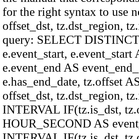
for the right syntax to use n
offset_dst, tz.dst_region, tz.i
query: SELECT DISTINCT(n.n
e.event_start, e.event_start
e.event_end AS event_end_o
e.has_end_date, tz.offset AS
offset_dst, tz.dst_region, tz.
INTERVAL IF(tz.is_dst, tz.of
HOUR_SECOND AS event_st
INTERVAL IF(tz.is_dst, tz.of