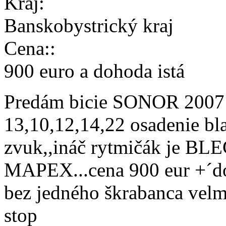
Kraj:
Banskobystrický kraj
Cena::
900 euro a dohoda istá
Predám bicie SONOR 2007 f
13,10,12,14,22 osadenie 
zvuk,,ináč rytmičák je B
MAPEX...cena 900 eur +´doh
bez jedného škrabanca velm
stop