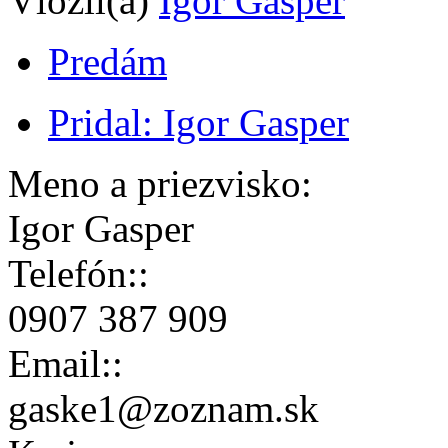
Vložil(a)
Igor Gasper
Predám
Pridal: Igor Gasper
Meno a priezvisko:
Igor Gasper
Telefón::
0907 387 909
Email::
gaske1@zoznam.sk