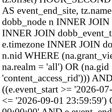
AS event_end_site, tz.na
dobb_node n INNER JOIN d
INNER JOIN dobb_event_ti
e.timezone INNER JOIN do
n.nid WHERE (na.grant_vi
na.realm = 'all') OR (na.gi
'content_access_rid'))) AND
((e.event_start >= '2026-07
<= '2026-09-01 23:59:59')
00:00:00' AND e.event_end