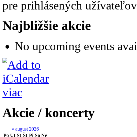
pre prihlásených užívateľov
Najbližšie akcie
No upcoming events avai
viac
Akcie / koncerty
«
august 2026
Po
Ut
St
Št
Pi
So
Ne