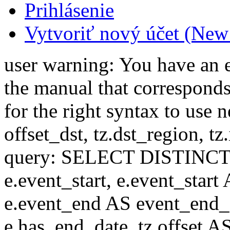
Prihlásenie
Vytvoriť nový účet (New
user warning: You have an 
the manual that correspond
for the right syntax to use n
offset_dst, tz.dst_region, tz.i
query: SELECT DISTINCT(n.n
e.event_start, e.event_start
e.event_end AS event_end_o
e.has_end_date, tz.offset AS