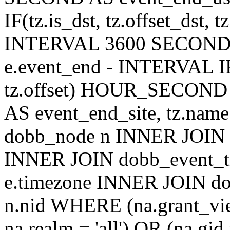
IF(tz.is_dst, tz.offset_ds
INTERVAL 3600 SECOND AS
e.event_end - INTERVAL IF(t
tz.offset) HOUR_SECON
AS event_end_site, tz.na
dobb_node n INNER JOIN d
INNER JOIN dobb_event_ti
e.timezone INNER JOIN do
n.nid WHERE (na.grant_vi
na.realm = 'all') OR (na.gi