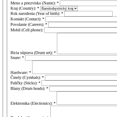
Meno a priezvisko (Name):
*
Kraj (Country):
*
Rok narodenia (Year of birth):
*
Kontakt (Contact):
*
Povolanie (Careers):
*
Mobil (Cell phone):
Bicia súprava (Drum set):
*
Snare:
*
Hardware:
*
Činely (Cymbals):
*
Paličky (Sticks):
*
Blany (Drum heads):
*
Elektronika (Electronics):
*