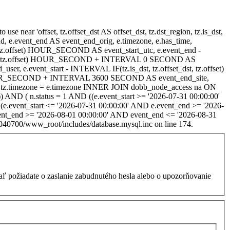
e near 'offset, tz.offset_dst AS offset_dst, tz.dst_region, tz.is_dst,
_end, e.event_end AS event_end_orig, e.timezone, e.has_time,
_dst, tz.offset) HOUR_SECOND AS event_start_utc, e.event_end -
set_dst, tz.offset) HOUR_SECOND + INTERVAL 0 SECOND AS
 e.event_start - INTERVAL IF(tz.is_dst, tz.offset_dst, tz.offset)
) HOUR_SECOND + INTERVAL 3600 SECOND AS event_end_site,
tz.timezone = e.timezone INNER JOIN dobb_node_access na ON
) AND ( n.status = 1 AND ((e.event_start >= '2026-07-31 00:00:00'
(e.event_start <= '2026-07-31 00:00:00' AND e.event_end >= '2026-
ent_end >= '2026-08-01 00:00:00' AND event_end <= '2026-08-31
40700/www_root/includes/database.mysql.inc on line 174.
kiaľ požiadate o zaslanie zabudnutého hesla alebo o upozorňovanie