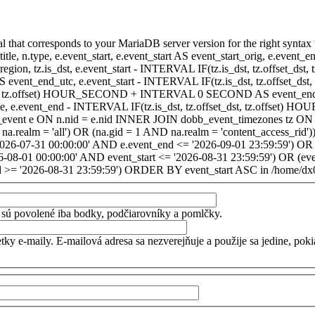
hat corresponds to your MariaDB server version for the right syntax to us
itle, n.type, e.event_start, e.event_start AS event_start_orig, e.event
dst_region, tz.is_dst, e.event_start - INTERVAL IF(tz.is_dst, tz.offset
AS event_end_utc, e.event_start - INTERVAL IF(tz.is_dst, tz.off
dst, tz.offset) HOUR_SECOND + INTERVAL 0 SECOND AS event_end_user,
event_end - INTERVAL IF(tz.is_dst, tz.offset_dst, tz.offset
ent e ON n.nid = e.nid INNER JOIN dobb_event_timezones tz ON 
realm = 'all') OR (na.gid = 1 AND na.realm = 'content_access_rid'))
2026-07-31 00:00:00' AND e.event_end <= '2026-09-01 23:59:59') OR 
-08-01 00:00:00' AND event_start <= '2026-08-31 23:59:59') OR (ev
d >= '2026-08-31 23:59:59') ORDER BY event_start ASC in /home/dx0
sú povolené iba bodky, podčiarovníky a pomlčky.
tky e-maily. E-mailová adresa sa nezverejňuje a použije sa jedine, po