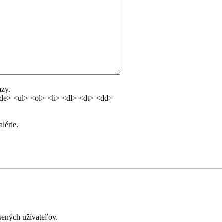
azy.
e> <ul> <ol> <li> <dl> <dt> <dd>
lérie.
ásených užívateľov.