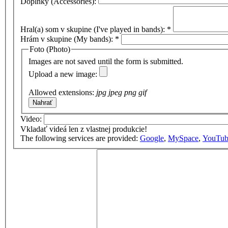
Doplnky (Accessories):
Hral(a) som v skupine (I've played in bands):
*
Hrám v skupine (My bands):
*
Foto (Photo)
Images are not saved until the form is submitted.
Upload a new image:
Allowed extensions:
jpg jpeg png gif
Video:
Vkladať videá len z vlastnej produkcie!
The following services are provided:
Google
,
MySpace
,
YouTub