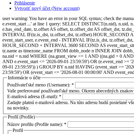
Prihlásenie
Vytvoriť nový účet (New account)
user warning: You have an error in your SQL syntax; check the manual t
e.event_start ...' at line 1 query: SELECT DISTINCT(n.nid), n.uid, n.t
e.has_end_date, tz.offset AS offset, tz.offset_dst AS offset_dst, tz.
INTERVAL IF(tz.is_dst, tz.offset_dst, tz.offset) HOUR_SECOND 
event_start_user, e.event_end - INTERVAL IF(tz.is_dst, tz.offset_
HOUR_SECOND + INTERVAL 3600 SECOND AS event_start_site, e.
tz.name as timezone_name FROM dobb_node n INNER JOIN dobb_ev
na.nid = n.nid WHERE (na.grant_view >= 1 AND ((na.gid = 0 AND na.
AND e.event_start <= '2026-09-01 23:59:59') OR (e.event_end >= '
09-01 23:59:59')) ) GROUP BY n.nid HAVING (event_start >= '2026
23:59:59') OR (event_start <= '2026-08-01 00:00:00' AND event_en
Informácie o účte
Používateľské meno (Username):
*
Vaše preferované používateľské meno. Okrem abecedných znakov 
E-mailová adresa (E-mail):
*
Zadajte platnú e-mailovú adresu. Na túto adresu budú posielané vše
na novinky.
Profil (Profile)
Názov profilu (Profile name):
*
Profil