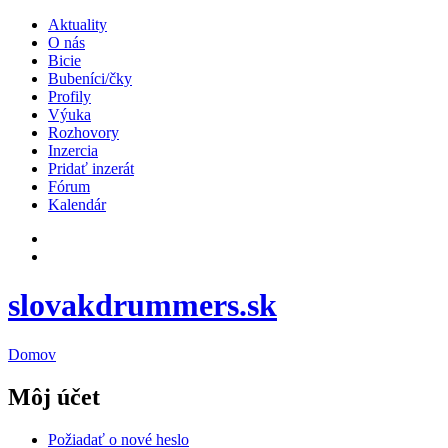
Aktuality
O nás
Bicie
Bubeníci/čky
Profily
Výuka
Rozhovory
Inzercia
Pridať inzerát
Fórum
Kalendár
slovakdrummers.sk
Domov
Môj účet
Požiadať o nové heslo