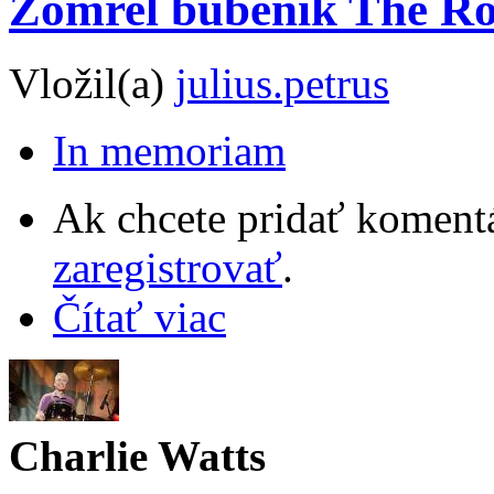
Zomrel bubeník The Rol
Vložil(a)
julius.petrus
In memoriam
Ak chcete pridať komentá
zaregistrovať
.
Čítať viac
Charlie Watts