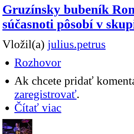
Gruzínsky bubeník Rom
súčasnoti pôsobí v sku
Vložil(a)
julius.petrus
Rozhovor
Ak chcete pridať komentá
zaregistrovať
.
Čítať viac