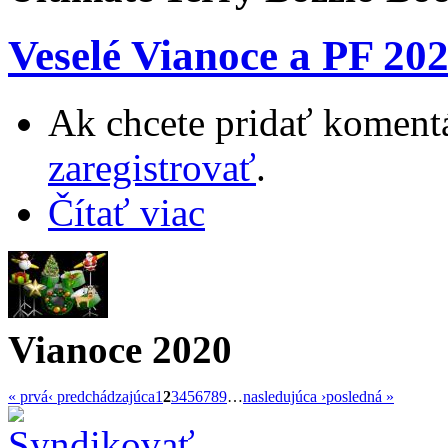
Veselé Vianoce a PF 20
Ak chcete pridať komentá
zaregistrovať
.
Čítať viac
Vianoce 2020
« prvá
‹ predchádzajúca
1
2
3
4
5
6
7
8
9
…
nasledujúca ›
posledná »