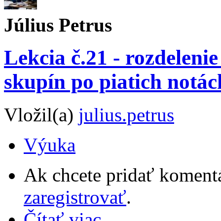
Július Petrus
Lekcia č.21 - rozdeleni
skupín po piatich notá
Vložil(a)
julius.petrus
Výuka
Ak chcete pridať komentá
zaregistrovať
.
Čítať viac