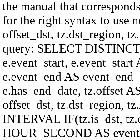
the manual that correspond
for the right syntax to use n
offset_dst, tz.dst_region, tz.i
query: SELECT DISTINCT(n.n
e.event_start, e.event_start
e.event_end AS event_end_o
e.has_end_date, tz.offset AS
offset_dst, tz.dst_region, tz.
INTERVAL IF(tz.is_dst, tz.of
HOUR_SECOND AS event_st