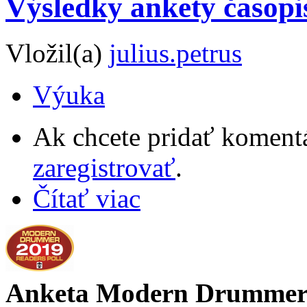
Výsledky ankety časo
Vložil(a)
julius.petrus
Výuka
Ak chcete pridať komentá
zaregistrovať
.
Čítať viac
Anketa Modern Drumme