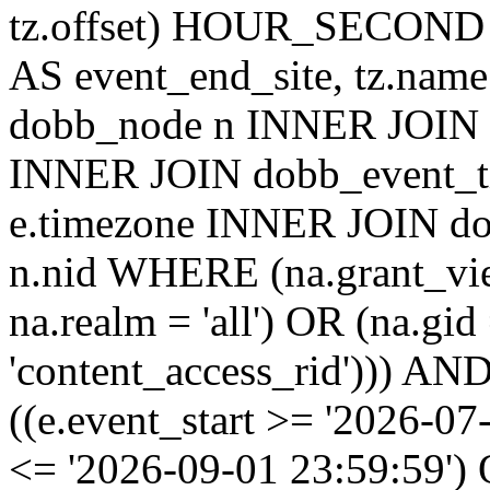
tz.offset) HOUR_SECON
AS event_end_site, tz.na
dobb_node n INNER JOIN d
INNER JOIN dobb_event_ti
e.timezone INNER JOIN do
n.nid WHERE (na.grant_vi
na.realm = 'all') OR (na.gi
'content_access_rid'))) AND
((e.event_start >= '2026-07
<= '2026-09-01 23:59:59')