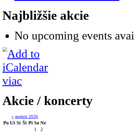
Najbližšie akcie
No upcoming events avai
viac
Akcie / koncerty
«
august 2026
Po
Ut
St
Št
Pi
So
Ne
1
2