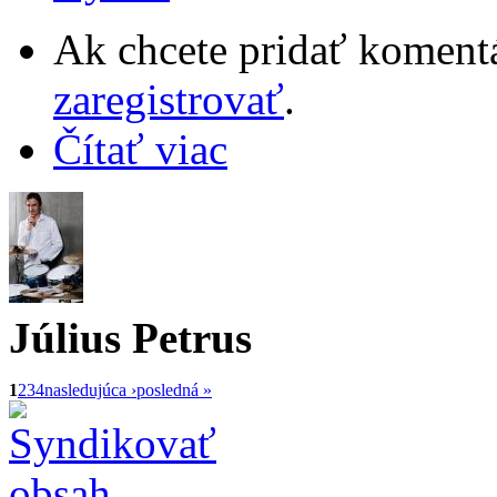
Ak chcete pridať komentá
zaregistrovať
.
Čítať viac
Július Petrus
1
2
3
4
nasledujúca ›
posledná »