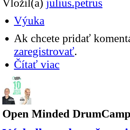
Vložil(a)
julius.petrus
Výuka
Ak chcete pridať komentá
zaregistrovať
.
Čítať viac
Open Minded DrumCam