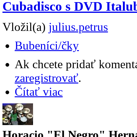
Cubadisco s DVD Italu
Vložil(a)
julius.petrus
Bubeníci/čky
Ak chcete pridať komentá
zaregistrovať
.
Čítať viac
Horacio "El Negro" Hern