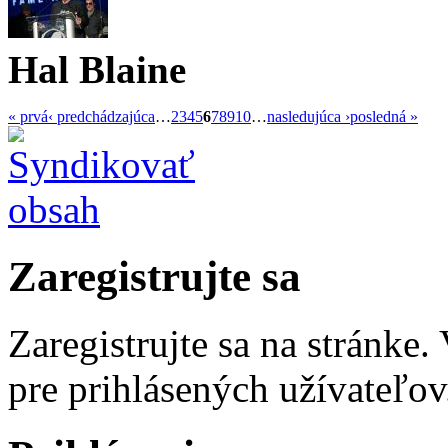
Hal Blaine
« prvá
‹ predchádzajúca
…
2
3
4
5
6
7
8
9
10
…
nasledujúca ›
posledná »
Zaregistrujte sa
Zaregistrujte sa na stránke
pre prihlásených užívateľov