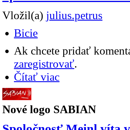
Vložil(a)
julius.petrus
Bicie
Ak chcete pridať komentá
zaregistrovať
.
Čítať viac
Nové logo SABIAN
Spoločnosť Meinl víta v