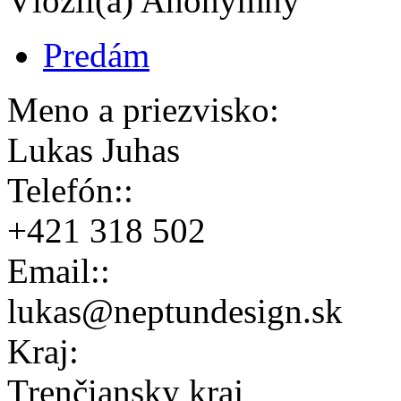
Vložil(a) Anonymný
Predám
Meno a priezvisko:
Lukas Juhas
Telefón::
+421 318 502
Email::
lukas@neptundesign.sk
Kraj:
Trenčiansky kraj