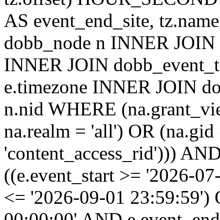
AS event_end_site, tz.na
dobb_node n INNER JOIN d
INNER JOIN dobb_event_ti
e.timezone INNER JOIN do
n.nid WHERE (na.grant_vi
na.realm = 'all') OR (na.gi
'content_access_rid'))) AND
((e.event_start >= '2026-07
<= '2026-09-01 23:59:59')
00:00:00' AND e.event_end