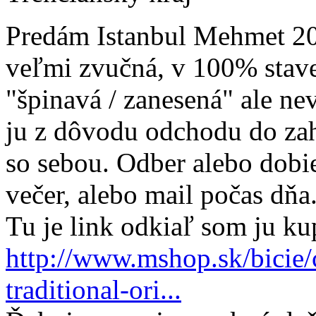
Predám Istanbul Mehmet 20"
veľmi zvučná, v 100% stave
"špinavá / zanesená" ale n
ju z dôvodu odchodu do zah
so sebou. Odber alebo dobie
večer, alebo mail počas dňa
Tu je link odkiaľ som ju ku
http://www.mshop.sk/bicie/
traditional-ori...