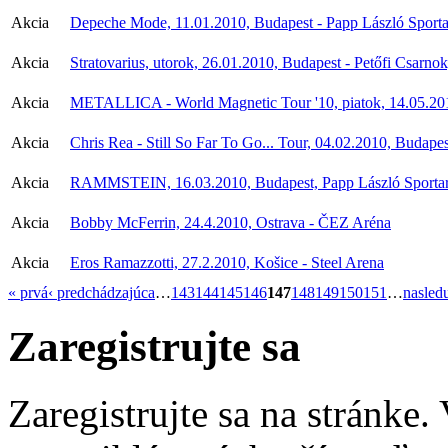
Akcia
Depeche Mode, 11.01.2010, Budapest - Papp László Sporta
Akcia
Stratovarius, utorok, 26.01.2010, Budapest - Petőfi Csarno
Akcia
METALLICA - World Magnetic Tour '10, piatok, 14.05.201
Akcia
Chris Rea - Still So Far To Go... Tour, 04.02.2010, Budape
Akcia
RAMMSTEIN, 16.03.2010, Budapest, Papp László Sporta
Akcia
Bobby McFerrin, 24.4.2010, Ostrava - ČEZ Aréna
Akcia
Eros Ramazzotti, 27.2.2010, Košice - Steel Arena
« prvá
‹ predchádzajúca
…
143
144
145
146
147
148
149
150
151
…
nasledu
Zaregistrujte sa
Zaregistrujte sa na stránke