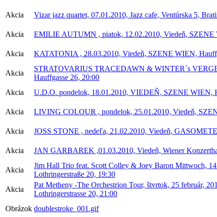
Akcia
Vizar jazz quartet, 07.01.2010, Jazz cafe, Ventúrska 5, Brat
Akcia
EMILIE AUTUMN , piatok, 12.02.2010, Viedeň, SZENE W
Akcia
KATATONIA , 28.03.2010, Viedeň, SZENE WIEN, Hauffg
STRATOVARIUS TRACEDAWN & WINTER´s VERGE , 2
Akcia
Hauffgasse 26, 20:00
Akcia
U.D.O. pondelok, 18.01.2010, VIEDEŇ, SZENE WIEN, Ha
Akcia
LIVING COLOUR , pondelok, 25.01.2010, Viedeň, SZEN
Akcia
JOSS STONE , nedeľa, 21.02.2010, Viedeň, GASOMETER
Akcia
JAN GARBAREK ,01.03.2010, Viedeň, Wiener Konzerthaus
Jim Hall Trio feat. Scott Colley & Joey Baron Mittwoch, 1
Akcia
Lothringerstraße 20, 19:30
Pat Metheny -The Orchestrion Tour, štvrtok, 25 február, 2
Akcia
Lothringerstrasse 20, 21:00
Obrázok
doublestroke_001.gif