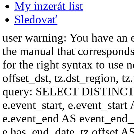
My inzerát list
Sledovať
user warning: You have an 
the manual that correspond
for the right syntax to use n
offset_dst, tz.dst_region, tz.i
query: SELECT DISTINCT(n.n
e.event_start, e.event_start
e.event_end AS event_end_o
e.has_end_date, tz.offset AS