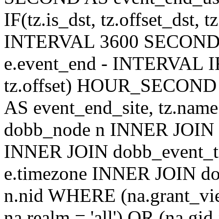
IF(tz.is_dst, tz.offset_ds
INTERVAL 3600 SECOND AS
e.event_end - INTERVAL IF(t
tz.offset) HOUR_SECON
AS event_end_site, tz.na
dobb_node n INNER JOIN d
INNER JOIN dobb_event_ti
e.timezone INNER JOIN do
n.nid WHERE (na.grant_vi
na.realm = 'all') OR (na.gi