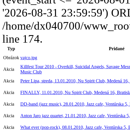
'2026-08-31 23:59:59') OR
/home/dx040700/www_root/i
line 174.
Typ
Pridané
Obrázok
vajco.jpg
Killfest Tour 2010 - Overkill, Suicidal Angels, Savage Mess
Akcia
Music Club
Akcia
Peter Lipa, streda, 13.01.2010, Nu Spirit Club, Medená 16, 
Akcia
FINALLY, 11.01.2010, Nu Spirit Club, Medená 16, Bratisl
Akcia
DD-band (jazz music), 28.01.2010, Jazz cafe, Ventúrska 5, 
Akcia
Anton Jaro jazz quartet, 21.01.2010, Jazz cafe, Ventúrska 5,
Akcia
What ever (pop-rock), 08.01.2010, Jazz cafe, Ventúrska 5, B