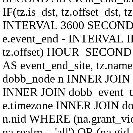
IF(tz.is_dst, tz.offset_ds
INTERVAL 3600 SECOND AS
e.event_end - INTERVAL IF(t
tz.offset) HOUR_SECON
AS event_end_site, tz.na
dobb_node n INNER JOIN d
INNER JOIN dobb_event_ti
e.timezone INNER JOIN do
n.nid WHERE (na.grant_vi
na.realm = 'all') OR (na.gi