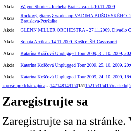
Akcia
Wayne Shorter - Incheba,Bratislava, ut.,10.11.2009
Rockový gitarový workshop VADIMA BUŠOVSKÉHO, 21. 
Akcia
Bratislava-Petržalka
Akcia
GLENN MILLER ORCHESTRA - 27.11.2009, Divadlo Cas
Akcia
Sonata Arctica - 14.11.2009, Košice, ŠH Cassosport
Akcia
Katarína Koščová Unplugged Tour 2009, 31. 10. 2009, 20:
Akcia
Katarína Koščová Unplugged Tour 2009, 25. 10. 2009, 20:
Akcia
Katarína Koščová Unplugged Tour 2009, 24. 10. 2009, 18:
« prvá
‹ predchádzajúca
…
147
148
149
150
151
152
153
154
155
nasledujú
Zaregistrujte sa
Zaregistrujte sa na stránke