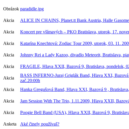
Obrázok
paradidle.jpg
Akcia
ALICE IN CHAINS, Planet.tt Bank Austria, Halle Gasomete
Akcia
Koncert pre všímavých – PKO Bratislava, utorok, 17. nov
Akcia
Katarína Knechtová: Zodiac Tour 2009, utorok, 03. 11. 200
Akcia
Johnny Rei a Lady Kazoo, divadlo Meteorit, Bratislava, pia
Akcia
FRAGILE, Hlava XXII, Bazová 9, Bratislava, pondelok, 0
BASS INFERNO-Juraj Griglák Band, Hlava XXI, Bazová 9, 
Akcia
zač.20:00h
Akcia
Hanka Gregušová Band, Hlava XXI, Bazová 9 , Bratislava, 
Akcia
Jam Session With The Trio, 1.11.2009, Hlava XXII, Bazová
Akcia
Poogie Bell Band (USA), Hlava XXII, Bazová 9, Bratislava
Anketa
Aké činely používaš?