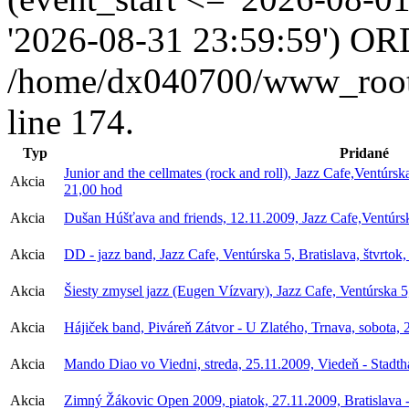
'2026-08-31 23:59:59') OR
/home/dx040700/www_root/i
line 174.
Typ
Pridané
Junior and the cellmates (rock and roll), Jazz Cafe,Ventúrsk
Akcia
21,00 hod
Akcia
Dušan Húšťava and friends, 12.11.2009, Jazz Cafe,Ventúrska
Akcia
DD - jazz band, Jazz Cafe, Ventúrska 5, Bratislava, štvrtok
Akcia
Šiesty zmysel jazz (Eugen Vízvary), Jazz Cafe, Ventúrska 5,
Akcia
Hájiček band, Piváreň Zátvor - U Zlatého, Trnava, sobota, 
Akcia
Mando Diao vo Viedni, streda, 25.11.2009, Viedeň - Stadth
Akcia
Zimný Žákovic Open 2009, piatok, 27.11.2009, Bratislava