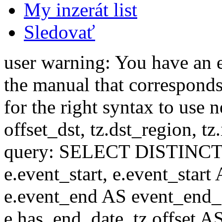
My inzerát list
Sledovať
user warning: You have an 
the manual that correspond
for the right syntax to use n
offset_dst, tz.dst_region, tz.i
query: SELECT DISTINCT(n.n
e.event_start, e.event_start
e.event_end AS event_end_o
e.has_end_date, tz.offset AS