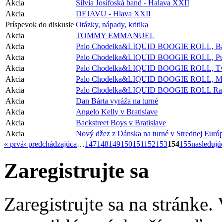
Akcia
Silvia Josifoská band - Halava XXII
Akcia
DEJAVU - Hlava XXII
Príspevok do diskusie
Otázky, nápady, kritika
Akcia
TOMMY EMMANUEL
Akcia
Palo Chodelka&LIQUID BOOGIE ROLL, Bans
Akcia
Palo Chodelka&LIQUID BOOGIE ROLL, Pu
Akcia
Palo Chodelka&LIQUID BOOGIE ROLL, Tvr
Akcia
Palo Chodelka&LIQUID BOOGIE ROLL, Ma
Akcia
Palo Chodelka&LIQUID BOOGIE ROLL Randa
Akcia
Dan Bárta vyráža na turné
Akcia
Angelo Kelly v Bratislave
Akcia
Backstreet Boys v Bratislave
Akcia
Nový džez z Dánska na turné v Strednej Euró
« prvá
‹ predchádzajúca
…
147
148
149
150
151
152
153
154
155
nasledujú
Zaregistrujte sa
Zaregistrujte sa na stránke