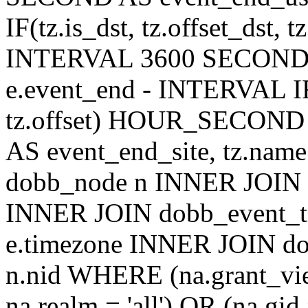
IF(tz.is_dst, tz.offset_ds
INTERVAL 3600 SECOND AS
e.event_end - INTERVAL IF(t
tz.offset) HOUR_SECON
AS event_end_site, tz.na
dobb_node n INNER JOIN d
INNER JOIN dobb_event_ti
e.timezone INNER JOIN do
n.nid WHERE (na.grant_vi
na.realm = 'all') OR (na.gi