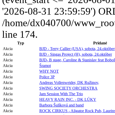
'2026-08-31 23:59:59') OR
/home/dx040700/www_root/i
line 174.
Typ
Pridané
Akcia
BJD - Terry Callier (USA), sobota, 24.október
Akcia
BJD - Singas Project (H), sobota, 24.október
Akcia
BJD- B stage, Caroline & Stanislav feat Boboš
Akcia
Šramot
Akcia
WHY NOT
Akcia
Police 3P
Akcia
Andreas Vollenweider, DK Ružinov,
Akcia
SWING SOCIETY ORCHESTRA
Akcia
Jam Session With The Trio
Akcia
HEAVY RAIN INC. - DK LÚKY
Akcia
Barbora Šulíková and band
Akcia
ROCK CIRKUS - Aligator Rock Pub, Laurins