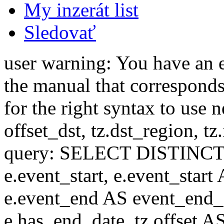
My inzerát list
Sledovať
user warning: You have an 
the manual that correspond
for the right syntax to use n
offset_dst, tz.dst_region, tz.i
query: SELECT DISTINCT(n.n
e.event_start, e.event_start
e.event_end AS event_end_o
e.has_end_date, tz.offset AS