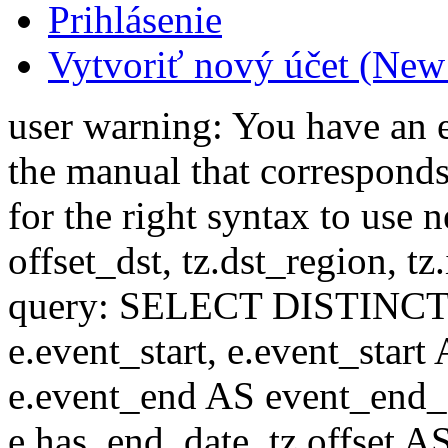
Prihlásenie
Vytvoriť nový účet (New
user warning: You have an 
the manual that correspond
for the right syntax to use n
offset_dst, tz.dst_region, tz.i
query: SELECT DISTINCT(n.n
e.event_start, e.event_start
e.event_end AS event_end_o
e.has_end_date, tz.offset AS