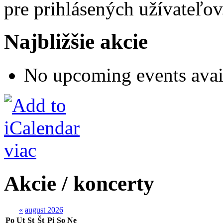
pre prihlásených užívateľov
Najbližšie akcie
No upcoming events avai
viac
Akcie / koncerty
«
august 2026
Po
Ut
St
Št
Pi
So
Ne