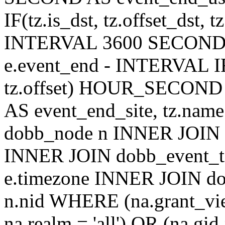
IF(tz.is_dst, tz.offset_ds
INTERVAL 3600 SECOND AS
e.event_end - INTERVAL IF(t
tz.offset) HOUR_SECON
AS event_end_site, tz.na
dobb_node n INNER JOIN d
INNER JOIN dobb_event_ti
e.timezone INNER JOIN do
n.nid WHERE (na.grant_vi
na.realm = 'all') OR (na.gi