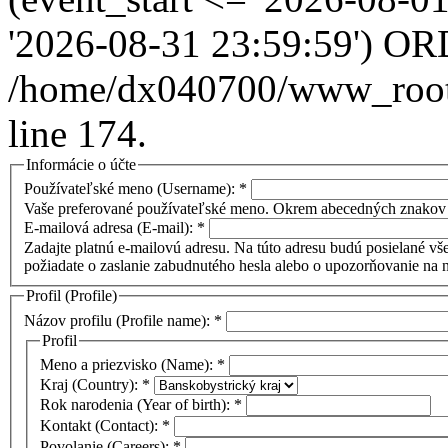
'2026-08-31 23:59:59') OR
/home/dx040700/www_root/i
line 174.
Informácie o účte
Používateľské meno (Username):
*
Vaše preferované používateľské meno. Okrem abecedných znakov 
E-mailová adresa (E-mail):
*
Zadajte platnú e-mailovú adresu. Na túto adresu budú posielané vše
požiadate o zaslanie zabudnutého hesla alebo o upozorňovanie na 
Profil (Profile)
Názov profilu (Profile name):
*
Profil
Meno a priezvisko (Name):
*
Kraj (Country):
*
Rok narodenia (Year of birth):
*
Kontakt (Contact):
*
Povolanie (Careers):
*