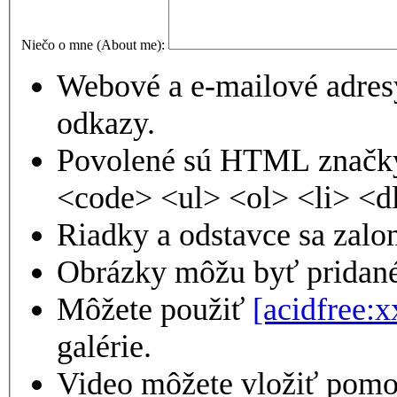
Niečo o mne (About me):
Webové a e-mailové adres
odkazy.
Povolené sú HTML značky
<code> <ul> <ol> <li> <d
Riadky a odstavce sa zalo
Obrázky môžu byť pridané
Môžete použiť
[acidfree:x
galérie.
Video môžete vložiť pom