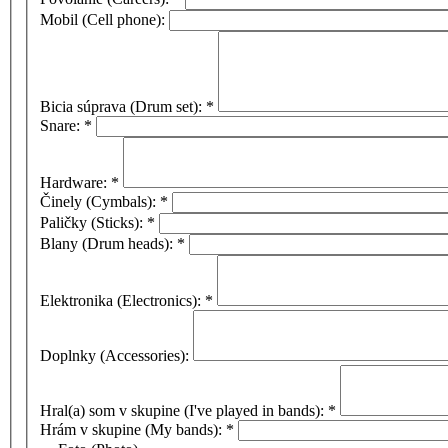
Mobil (Cell phone):
Bicia súprava (Drum set):
*
Snare:
*
Hardware:
*
Činely (Cymbals):
*
Paličky (Sticks):
*
Blany (Drum heads):
*
Elektronika (Electronics):
*
Doplnky (Accessories):
Hral(a) som v skupine (I've played in bands):
*
Hrám v skupine (My bands):
*