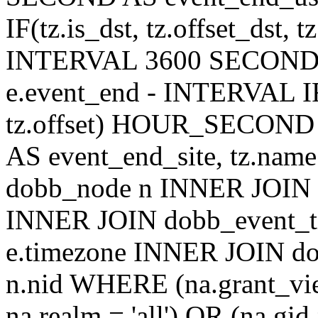
IF(tz.is_dst, tz.offset_ds
INTERVAL 3600 SECOND AS
e.event_end - INTERVAL IF(t
tz.offset) HOUR_SECON
AS event_end_site, tz.na
dobb_node n INNER JOIN d
INNER JOIN dobb_event_ti
e.timezone INNER JOIN do
n.nid WHERE (na.grant_vi
na.realm = 'all') OR (na.gi