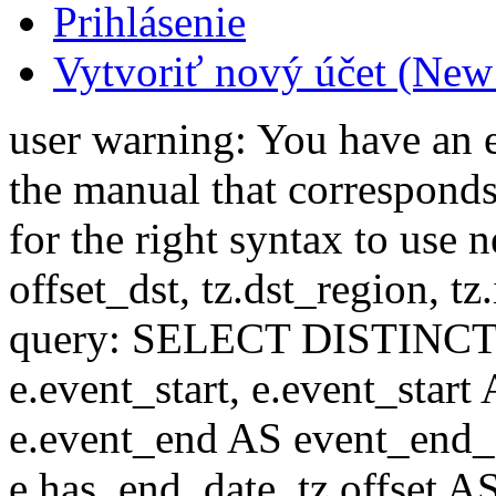
Prihlásenie
Vytvoriť nový účet (New
user warning: You have an 
the manual that correspond
for the right syntax to use n
offset_dst, tz.dst_region, tz.i
query: SELECT DISTINCT(n.n
e.event_start, e.event_start
e.event_end AS event_end_o
e.has_end_date, tz.offset AS