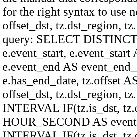
for the right syntax to use n
offset_dst, tz.dst_region, tz.i
query: SELECT DISTINCT(n.n
e.event_start, e.event_start
e.event_end AS event_end_o
e.has_end_date, tz.offset AS
offset_dst, tz.dst_region, tz.
INTERVAL IF(tz.is_dst, tz.of
HOUR_SECOND AS event_st
INTERVAL IF(tz.is_dst, tz.of