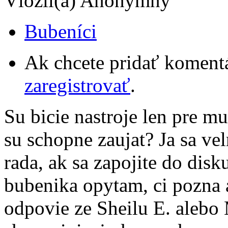
Vložil(a) Anonymný
Bubeníci
Ak chcete pridať komentá
zaregistrovať
.
Su bicie nastroje len pre m
su schopne zaujat? Ja sa v
rada, ak sa zapojite do disk
bubenika opytam, ci pozna 
odpovie ze Sheilu E. alebo