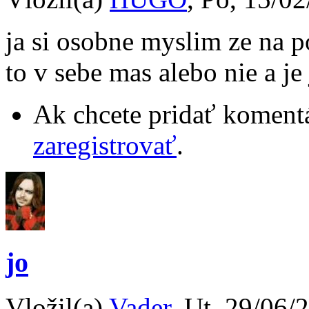
ja si osobne myslim ze na p
to v sebe mas alebo nie a je
Ak chcete pridať komentá
zaregistrovať
.
jo
Vložil(a)
Vader
, Ut, 29/06/