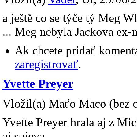
a ještě co se týče tý Meg W
... Meg nebyla Jackova ex-m
Ak chcete pridať komentá
zaregistrovať
.
Yvette Preyer
Vložil(a) Maťo Maco (bez o
Yvette Preyer hrala aj z M
aj spieva.