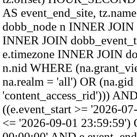
AS event_end_site, tz.na
dobb_node n INNER JOIN d
INNER JOIN dobb_event_ti
e.timezone INNER JOIN do
n.nid WHERE (na.grant_vi
na.realm = 'all') OR (na.gi
'content_access_rid'))) AND
((e.event_start >= '2026-07
<= '2026-09-01 23:59:59')
00:00:00' AND e.event_end