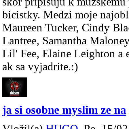
skor pripisuju k muzskemu p
bicistky. Medzi moje najobl
Maureen Tucker, Cindy Bl
Lantree, Samantha Maloney,
Lil' Fee, Elaine Leighton a 
ak sa vyjadrite.:)
ja si osobne myslim ze na
Vložil(a)
HUGO
, Po, 15/0