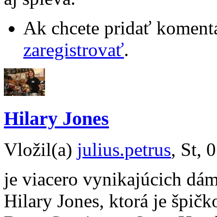
Ak chcete pridať komentá
zaregistrovať
.
Hilary Jones
Vložil(a)
julius.petrus
, St, 
je viacero vynikajúcich dá
Hilary Jones, ktorá je špič